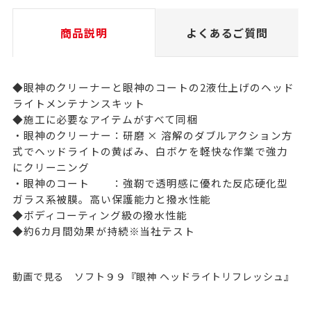
商品説明
よくあるご質問
◆眼神のクリーナーと眼神のコートの2液仕上げのヘッド
ライトメンテナンスキット
◆施工に必要なアイテムがすべて同梱
・眼神のクリーナー：研磨 × 溶解のダブルアクション方
式でヘッドライトの黄ばみ、白ボケを軽快な作業で強力
にクリーニング
・眼神のコート ：強靭で透明感に優れた反応硬化型
ガラス系被膜。高い保護能力と撥水性能
◆ボディコーティング級の撥水性能
◆約6カ月間効果が持続※当社テスト
動画で見る ソフト９９『眼神 ヘッドライトリフレッシュ』