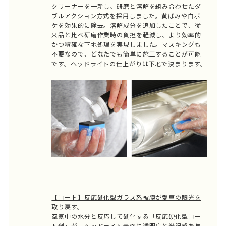
クリーナーを一新し、研磨と溶解を組み合わせたダ
ブルアクション方式を採用しました。黄ばみや白ボ
ケを効果的に除去。溶解成分を追加したことで、従
来品と比べ研磨作業時の負担を軽減し、より効率的
かつ精確な下地処理を実現しました。マスキングも
不要なので、どなたでも簡単に施工することが可能
です。ヘッドライトの仕上がりは下地で決まります。
【コート】反応硬化型ガラス系被膜が愛車の眼光を
取り戻す。
空気中の水分と反応して硬化する「反応硬化型コー
ト剤」が、ヘッドライト表面に透明度と光沢感を与