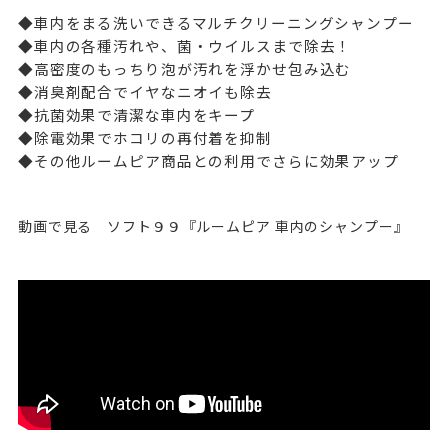
◆車内をまる洗いできるマルチクリーニングシャンプー
◆車内の各種汚れや、菌・ウイルスまで除去！
◆高密度のもっちり泡が汚れを浮かせ包み込む
◆消臭剤配合でイヤなニオイも除去
◆抗菌効果で清潔な車内をキープ
◆除電効果でホコリの再付着を抑制
◆その他ルームピア商品との利用でさらに効果アップ
動画で見る ソフト９９『ルームピア 車内のシャンプー』