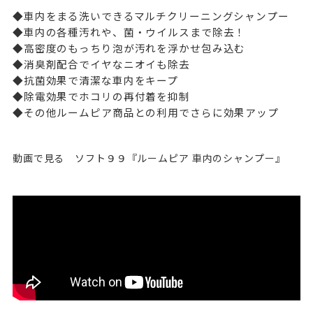
◆車内をまる洗いできるマルチクリーニングシャンプー
◆車内の各種汚れや、菌・ウイルスまで除去！
◆高密度のもっちり泡が汚れを浮かせ包み込む
◆消臭剤配合でイヤなニオイも除去
◆抗菌効果で清潔な車内をキープ
◆除電効果でホコリの再付着を抑制
◆その他ルームピア商品との利用でさらに効果アップ
動画で見る ソフト９９『ルームピア 車内のシャンプー』