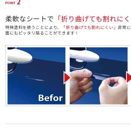
柔軟なシートで
「折り曲げても割れにく
特殊塗料を使うことにより、
「折り曲げても割れにくい」
非常に
面にもピッタリ貼ることができます！