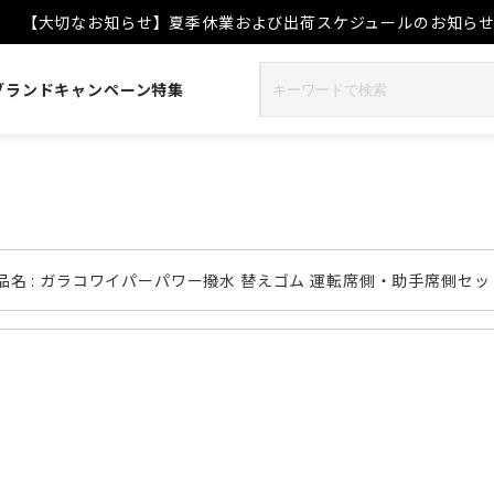
【大切なお知らせ】夏季休業および出荷スケジュールのお知ら
ブランド
キャンペーン
特集
品名 : ガラコワイパーパワー撥水 替えゴム 運転席側・助手席側セット [1