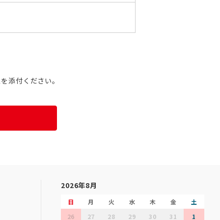
像を添付ください。
2026年8月
日
月
火
水
木
金
土
26
27
28
29
30
31
1