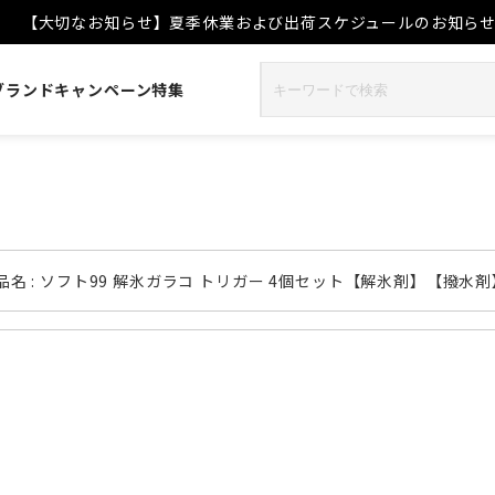
【大切なお知らせ】夏季休業および出荷スケジュールのお知ら
ブランド
キャンペーン
特集
品名 : ソフト99 解氷ガラコ トリガー 4個セット【解氷剤】【撥水剤】 [0